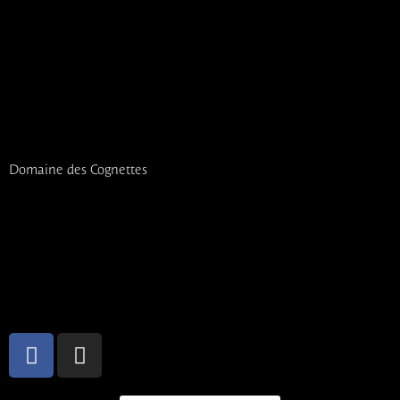
Domaine des Cognettes
25 Route de Saint-Crespin, 44190 Clisson
02 40 54 45 62